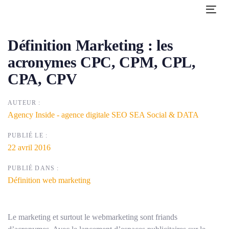
Skip
Skip
Tog
links
to
navi
primary
Post
Définition Marketing : les
navigation
Skip
navigation
acronymes CPC, CPM, CPL,
to
CPA, CPV
content
AUTEUR :
Agency Inside - agence digitale SEO SEA Social & DATA
PUBLIÉ LE :
22 avril 2016
PUBLIÉ DANS :
Définition web marketing
Le marketing et surtout le webmarketing sont friands